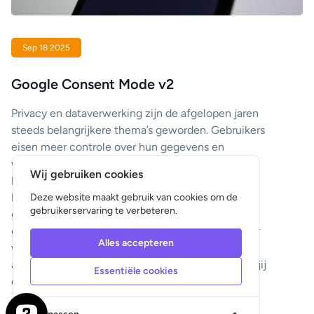
Sep 18 2025
Google Consent Mode v2
Privacy en dataverwerking zijn de afgelopen jaren
steeds belangrijkere thema’s geworden. Gebruikers
eisen meer controle over hun gegevens en
wetgeving, zoals de AVG (GDPR), verplicht
Wij gebruiken cookies
bedrijven transparant te zijn. Om organisaties te
helpen beter met toestemming en tracking om te
Deze website maakt gebruik van cookies om de
gebruikerservaring te verbeteren.
gaan, heeft Google Consent Mode v2
geïntroduceerd. Deze update verandert de manier
Alles accepteren
waarop websites omgaan met marketing- en
analysetools, en heeft directe gevolgen voor hoe jij
Essentiële cookies
data verzamelt en campagnes optimaliseert.