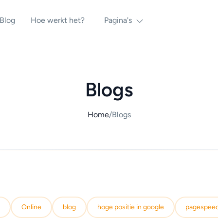
Blog
Hoe werkt het?
Pagina's
Blogs
Home
/
Blogs
Online
blog
hoge positie in google
pagespee