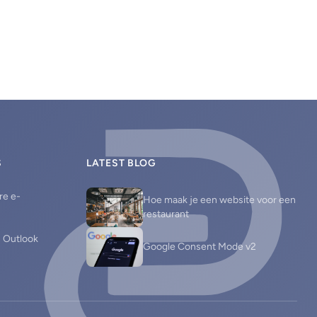
versterken en samen bijdragen aan het succes van je
online aanwezigheid.
S
LATEST BLOG
re e-
Hoe maak je een website voor een
restaurant
n Outlook
Google Consent Mode v2