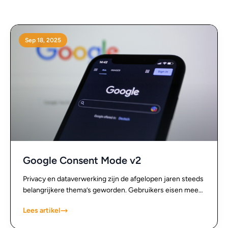
Sep 18, 2025
Google Consent Mode v2
Privacy en dataverwerking zijn de afgelopen jaren steeds
belangrijkere thema’s geworden. Gebruikers eisen meer
controle over hun gegevens en wetgeving, zoals de AVG
Lees artikel
(GDPR), verplicht bedrijven transparant te zijn. Om
organisaties te helpen beter met toestemming en