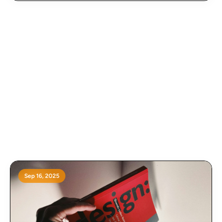
tracking om te gaan, heeft Google Consent Mode v2
geïntroduceerd. Deze update verandert de manier
waarop websites omgaan met marketing- en
analysetools, en heeft directe gevolgen voor hoe jij data
verzamelt en campagnes optimaliseert.
Sep 16, 2025