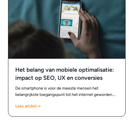
pakken, wordt de weg naar een succesvolle website een
stuk overzichtelijker.
Het belang van mobiele optimalisatie:
impact op SEO, UX en conversies
De smartphone is voor de meeste mensen het
belangrijkste toegangspunt tot het internet geworden.
Of het nu gaat om het zoeken naar informatie, het
Lees artikel
vergelijken van producten of het doen van aankopen, het
grootste deel van dit gedrag vindt plaats op mobiele
apparaten. Voor bedrijven betekent dit dat een website
die niet goed werkt op mobiel direct een achterstand