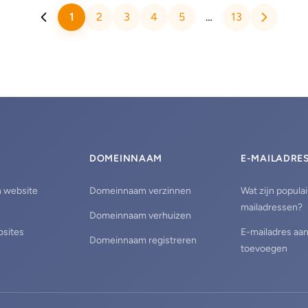
je daarvoor expert hoeft te zijn.
1
2
3
4
5
…
13
DOMEINNAAM
E-MAILADRE
n website
Domeinnaam verzinnen
Wat zijn populai
mailadressen?
Domeinnaam verhuizen
bsites
E-mailadres aa
Domeinnaam registreren
toevoegen