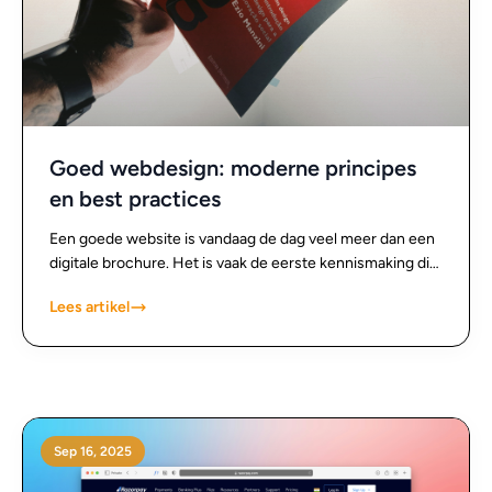
Goed webdesign: moderne principes
en best practices
Een goede website is vandaag de dag veel meer dan een
digitale brochure. Het is vaak de eerste kennismaking die
iemand met een bedrijf heeft en bepaalt in grote mate de
Lees artikel
indruk die blijft hangen. Waar webdesign vroeger vooral
draaide om een mooie uitstraling, is het tegenwoordig
een samenspel van gebruiksvriendelijkheid, technologie
en visuele aantrekkingskracht. Moderne principes en
best practices in webdesign zijn erop gericht om
websites niet alleen mooi, maar vooral effectief en
Sep 16, 2025
gebruiksvriendelijk te maken.