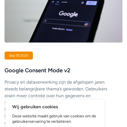
Sep 18 2025
Google Consent Mode v2
Privacy en dataverwerking zijn de afgelopen jaren
steeds belangrijkere thema’s geworden. Gebruikers
eisen meer controle over hun gegevens en
wetgeving, zoals de AVG (GDPR), verplicht
Wij gebruiken cookies
bedrijven transparant te zijn. Om organisaties te
helpen beter met toestemming en tracking om te
Deze website maakt gebruik van cookies om de
gebruikerservaring te verbeteren.
gaan, heeft Google Consent Mode v2