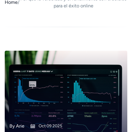
Home
/
para el éxito online
By
Arie
Oct 09 2025