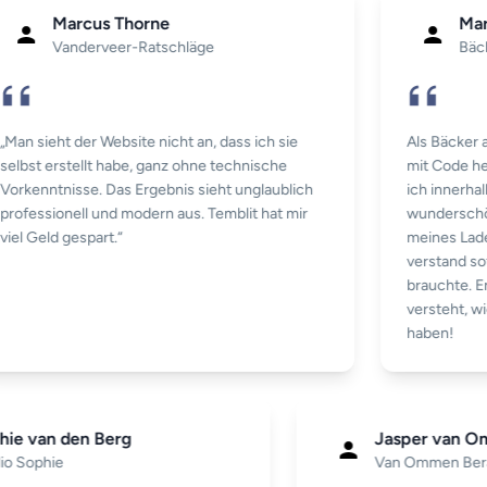
Marcus Thorne
Marc
Vanderveer-Ratschläge
Bäcke
Man sieht der Website nicht an, dass ich sie
Als Bäcker ar
elbst erstellt habe, ganz ohne technische
mit Code her
orkenntnisse. Das Ergebnis sieht unglaublich
ich innerhalb
rofessionell und modern aus. Temblit hat mir
wunderschöne
iel Geld gespart.“
meines Ladens
verstand sofo
brauchte. End
versteht, wi
haben!
phie van den Berg
Jasper van
udio Sophie
Van Ommen Be