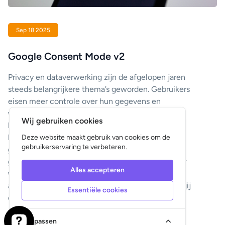
Sep 18 2025
Google Consent Mode v2
Privacy en dataverwerking zijn de afgelopen jaren
steeds belangrijkere thema’s geworden. Gebruikers
eisen meer controle over hun gegevens en
wetgeving, zoals de AVG (GDPR), verplicht
Wij gebruiken cookies
bedrijven transparant te zijn. Om organisaties te
helpen beter met toestemming en tracking om te
Deze website maakt gebruik van cookies om de
gebruikerservaring te verbeteren.
gaan, heeft Google Consent Mode v2
geïntroduceerd. Deze update verandert de manier
Alles accepteren
waarop websites omgaan met marketing- en
analysetools, en heeft directe gevolgen voor hoe jij
Essentiële cookies
data verzamelt en campagnes optimaliseert.
Aanpassen