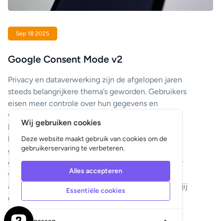
Sep 18 2025
Google Consent Mode v2
Privacy en dataverwerking zijn de afgelopen jaren
steeds belangrijkere thema’s geworden. Gebruikers
eisen meer controle over hun gegevens en
wetgeving, zoals de AVG (GDPR), verplicht
Wij gebruiken cookies
bedrijven transparant te zijn. Om organisaties te
helpen beter met toestemming en tracking om te
Deze website maakt gebruik van cookies om de
gebruikerservaring te verbeteren.
gaan, heeft Google Consent Mode v2
geïntroduceerd. Deze update verandert de manier
Alles accepteren
waarop websites omgaan met marketing- en
analysetools, en heeft directe gevolgen voor hoe jij
Essentiële cookies
data verzamelt en campagnes optimaliseert.