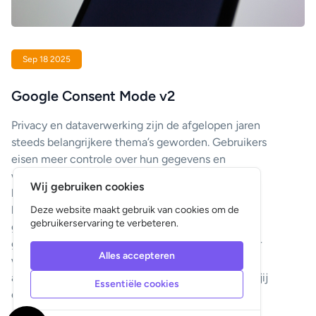
Sep 18 2025
Google Consent Mode v2
Privacy en dataverwerking zijn de afgelopen jaren
steeds belangrijkere thema’s geworden. Gebruikers
eisen meer controle over hun gegevens en
wetgeving, zoals de AVG (GDPR), verplicht
Wij gebruiken cookies
bedrijven transparant te zijn. Om organisaties te
helpen beter met toestemming en tracking om te
Deze website maakt gebruik van cookies om de
gebruikerservaring te verbeteren.
gaan, heeft Google Consent Mode v2
geïntroduceerd. Deze update verandert de manier
Alles accepteren
waarop websites omgaan met marketing- en
analysetools, en heeft directe gevolgen voor hoe jij
Essentiële cookies
data verzamelt en campagnes optimaliseert.