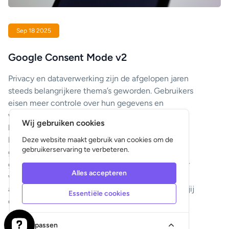
Sep 18 2025
Google Consent Mode v2
Privacy en dataverwerking zijn de afgelopen jaren
steeds belangrijkere thema’s geworden. Gebruikers
eisen meer controle over hun gegevens en
wetgeving, zoals de AVG (GDPR), verplicht
Wij gebruiken cookies
bedrijven transparant te zijn. Om organisaties te
helpen beter met toestemming en tracking om te
Deze website maakt gebruik van cookies om de
gebruikerservaring te verbeteren.
gaan, heeft Google Consent Mode v2
geïntroduceerd. Deze update verandert de manier
Alles accepteren
waarop websites omgaan met marketing- en
analysetools, en heeft directe gevolgen voor hoe jij
Essentiële cookies
data verzamelt en campagnes optimaliseert.
Aanpassen