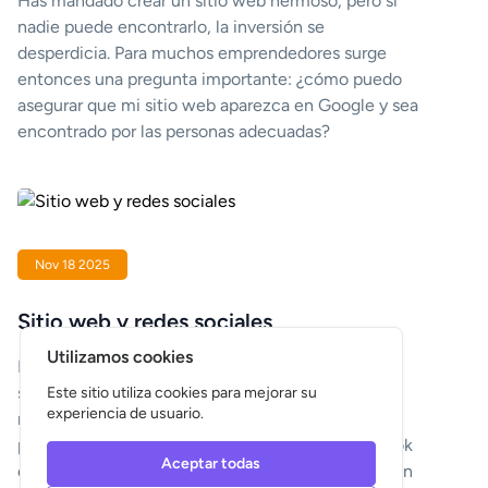
Has mandado crear un sitio web hermoso, pero si
nadie puede encontrarlo, la inversión se
desperdicia. Para muchos emprendedores surge
entonces una pregunta importante: ¿cómo puedo
asegurar que mi sitio web aparezca en Google y sea
encontrado por las personas adecuadas?
Nov 18 2025
Sitio web y redes sociales
Utilizamos cookies
Muchos empresarios se preguntan si un sitio web
sigue siendo necesario en una época en la que las
Este sitio utiliza cookies para mejorar su
experiencia de usuario.
redes sociales acaparan tanta atención. Quizás
pienses: “Llego a mis clientes a través de Facebook
Aceptar todas
o Instagram, ¿por qué debería invertir todavía en un