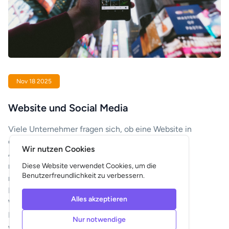
Nov 18 2025
Website und Social Media
Viele Unternehmer fragen sich, ob eine Website in
einer Zeit, in der soziale Medien so viel
Wir nutzen Cookies
Aufmerksamkeit beanspruchen, überhaupt noch
notwendig ist. Vielleicht denkst du: „Ich erreiche
Diese Website verwendet Cookies, um die
Benutzerfreundlichkeit zu verbessern.
meine Kunden doch auch über Facebook oder
Instagram, warum sollte ich dann noch in eine
Alles akzeptieren
Website investieren?“ Die kurze Antwort lautet:
Dein Unternehmen steht erst dann wirklich stabil,
Nur notwendige
wenn du beide nutzt.