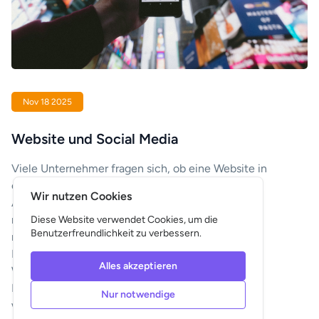
Nov 18 2025
Website und Social Media
Viele Unternehmer fragen sich, ob eine Website in
einer Zeit, in der soziale Medien so viel
Wir nutzen Cookies
Aufmerksamkeit beanspruchen, überhaupt noch
notwendig ist. Vielleicht denkst du: „Ich erreiche
Diese Website verwendet Cookies, um die
Benutzerfreundlichkeit zu verbessern.
meine Kunden doch auch über Facebook oder
Instagram, warum sollte ich dann noch in eine
Alles akzeptieren
Website investieren?“ Die kurze Antwort lautet:
Dein Unternehmen steht erst dann wirklich stabil,
Nur notwendige
wenn du beide nutzt.